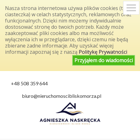
S
Nasza strona internetowa używa plików cookies (tzw.
k
ciasteczka) w celach statystycznych, reklamowych oraz
i
funkcjonalnych. Dzięki nim możemy indywidualnie
p
dostosować stronę do twoich potrzeb. Każdy może
n
a
zaakceptować pliki cookies albo ma możliwość
v
wyłączenia ich w przeglądarce, dzięki czemu nie będą
i
zbierane żadne informacje. Aby uzyskać więcej
g
informacji zapoznaj się z naszą
Politykę Prywatności
a
t
Przyjąłem do wiadomości
i
o
n
+48 508 359 644
biuro@nieruchomoscibliskomorza.pl