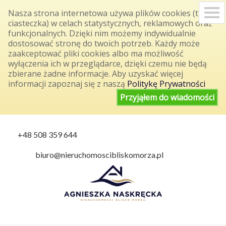
S
Nasza strona internetowa używa plików cookies (tzw.
k
ciasteczka) w celach statystycznych, reklamowych oraz
i
funkcjonalnych. Dzięki nim możemy indywidualnie
p
dostosować stronę do twoich potrzeb. Każdy może
n
a
zaakceptować pliki cookies albo ma możliwość
v
wyłączenia ich w przeglądarce, dzięki czemu nie będą
i
zbierane żadne informacje. Aby uzyskać więcej
g
informacji zapoznaj się z naszą
Politykę Prywatności
a
t
Przyjąłem do wiadomości
i
o
n
+48 508 359 644
biuro@nieruchomoscibliskomorza.pl