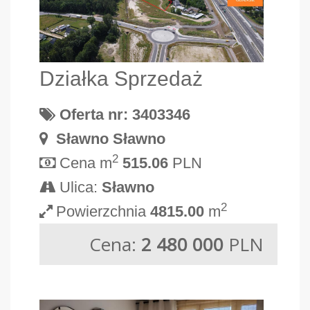
Działka Sprzedaż
Oferta nr: 3403346
Sławno Sławno
2
Cena m
515.06
PLN
Ulica:
Sławno
2
Powierzchnia
4815.00
m
Cena:
2 480 000
PLN