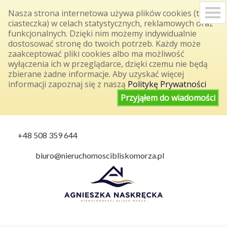
S
Nasza strona internetowa używa plików cookies (tzw.
k
ciasteczka) w celach statystycznych, reklamowych oraz
i
funkcjonalnych. Dzięki nim możemy indywidualnie
p
dostosować stronę do twoich potrzeb. Każdy może
n
a
zaakceptować pliki cookies albo ma możliwość
v
wyłączenia ich w przeglądarce, dzięki czemu nie będą
i
zbierane żadne informacje. Aby uzyskać więcej
g
informacji zapoznaj się z naszą
Politykę Prywatności
a
t
Przyjąłem do wiadomości
i
o
n
+48 508 359 644
biuro@nieruchomoscibliskomorza.pl