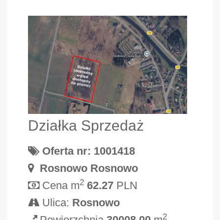
Działka Sprzedaż
Oferta nr: 1001418
Rosnowo Rosnowo
2
Cena m
62.27
PLN
Ulica:
Rosnowo
2
Powierzchnia
30008.00
m